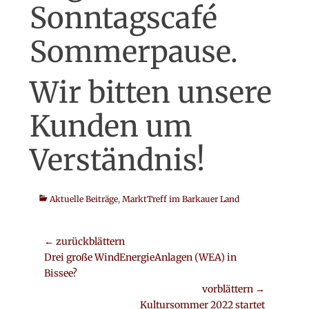
Sonntagscafé
Sommerpause.
Wir bitten unsere
Kunden um
Verständnis!
Kategorien
Aktuelle Beiträge
,
MarktTreff im Barkauer Land
Beitrags-
← zurückblättern
Vorheriger
Drei große WindEnergieAnlagen (WEA) in
Navigation
Beitrag:
Bissee?
vorblättern →
Nächster
Kultursommer 2022 startet