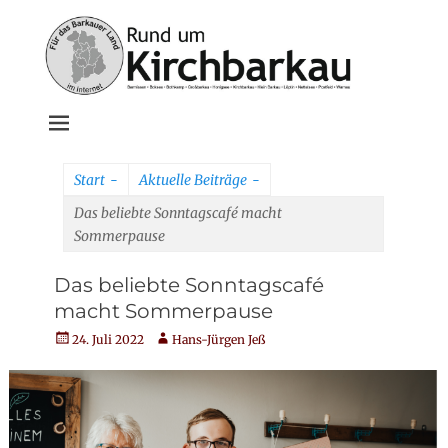
Weiter
zum
Inhalt
Rund um
Kirchbarkau
Start
-
Aktuelle Beiträge
-
online
Das beliebte Sonntagscafé macht
Sommerpause
Das beliebte Sonntagscafé
macht Sommerpause
Veröffentlicht
Autor
24. Juli 2022
Hans-Jürgen Jeß
am