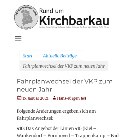
Weiter
zum
Inhalt
Rund um
Kirchbarkau
Start
-
Aktuelle Beiträge
-
online
Fahrplanwechsel der VKP zum neuen Jahr
Fahrplanwechsel der VKP zum
neuen Jahr
Veröffentlicht
Autor
15. Januar 2021
Hans-Jürgen Jeß
am
Folgende Änderungen ergeben sich am
Fahrplanwechsel:
410:
Das Angebot der Linien 410 (Kiel –
Wankendorf – Bornhöved – Trappenkamp – Bad