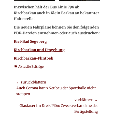
Inzwischen hält der Bus Linie 798 ab
Kirchbarkau auch in Klein Barkau an bekannter
Haltestelle!
Die neuen Fahrpläne können Sie den folgenden
PDF-Dateien entnehmen oder auch ausdrucken:
Kiel-Bad Segeberg
Kirchbarkau und Umgebung
Kirchbarkau-Flintbek
Kategorien
Aktuelle Beiträge
Beitrags-
← zurückblättern
Vorheriger
Auch Corona kann Neubau der Sporthalle nicht
Navigation
Beitrag:
stoppen
vorblättern →
Nächster
Glasfaser im Kreis Plön: Zweckverband meldet
Beitrag:
Fertigstellung