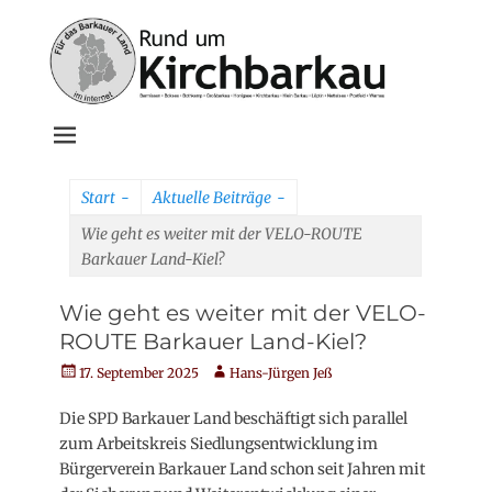
Weiter
zum
Inhalt
Rund um
Kirchbarkau
Start
-
Aktuelle Beiträge
-
online
Wie geht es weiter mit der VELO-ROUTE
Barkauer Land-Kiel?
Wie geht es weiter mit der VELO-
ROUTE Barkauer Land-Kiel?
Veröffentlicht
Autor
17. September 2025
Hans-Jürgen Jeß
am
Die SPD Barkauer Land beschäftigt sich parallel
zum Arbeitskreis Siedlungsentwicklung im
Bürgerverein Barkauer Land schon seit Jahren mit