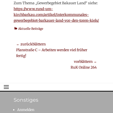
Zum Thema „Gewerbegebiet Bakauer Land“ siehe:
https://www.rund-um-
kirchbarkau.com/artikel/interkommunales-
gewerbegebiet-barkauer-land-vor-den-toren-kiels/
Kategorien
Aktuelle Beiträge
Beitrags-
← zurückblättern
Vorheriger
Planstraße C – Arbeiten werden viel früher
Navigation
Beitrag:
fertig!
vorblättern →
Nächster
RuK Online 264
Beitrag:
Sonstiges
Anmelden