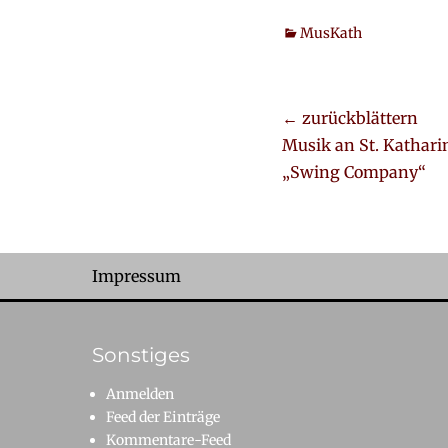
Kategorien
MusKath
Beitrags-
← zurückblättern
Vorheriger
Musik an St. Kathari
Navigation
Beitrag:
„Swing Company“
Footer-Menü
Impressum
Sonstiges
Anmelden
Feed der Einträge
Kommentare-Feed