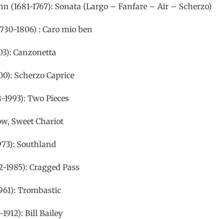
n (1681-1767): Sonata (Largo – Fanfare – Air – Scherzo)
30-1806) : Caro mio ben
03): Canzonetta
00): Scherzo Caprice
-1993): Two Pieces
ow, Sweet Chariot
973): Southland
2-1985): Cragged Pass
61): Trombastic
912): Bill Bailey