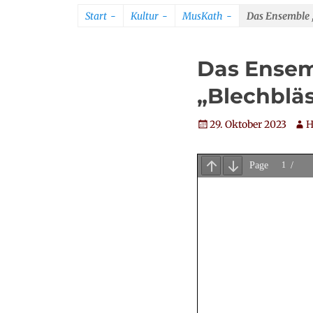
Start
-
Kultur
-
MusKath
-
Das Ensemble „
Das Ensemb
„Blechblä
Veröffentlicht
Aut
29. Oktober 2023
H
am