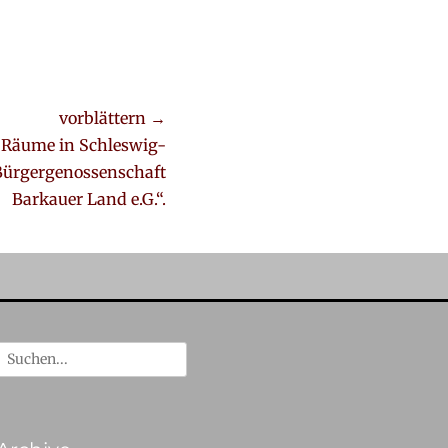
vorblättern →
 Räume in Schleswig-
 „Bürgergenossenschaft
Barkauer Land e.G.“.
Suche
nach: