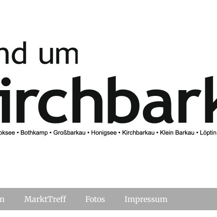
kau online
en
MarktTreff
Fotos
Impressum