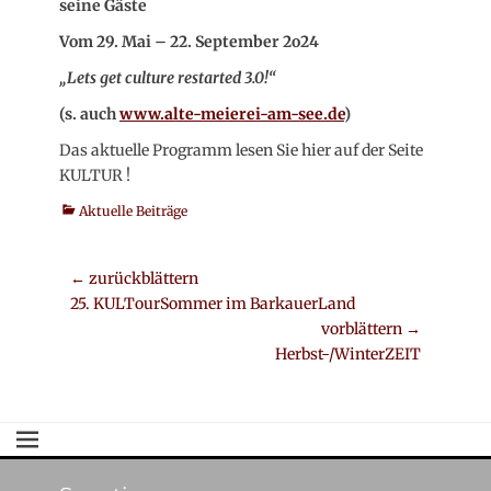
seine Gäste
Vom 29. Mai – 22. September 2o24
„
Lets get culture restarted 3.0!“
(s. auch
www.alte-meierei-am-see.de
)
Das aktuelle Programm lesen Sie hier auf der Seite
KULTUR !
Kategorien
Aktuelle Beiträge
Beitrags-
← zurückblättern
Vorheriger
25. KULTourSommer im BarkauerLand
Navigation
Beitrag:
vorblättern →
Nächster
Herbst-/WinterZEIT
Beitrag: