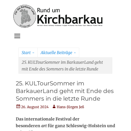
Weiter
zum
Inhalt
Rund um
Kirchbarkau
Start
-
Aktuelle Beiträge
-
online
25. KULTourSommer im BarkauerLand geht
mit Ende des Sommers in die letzte Runde
25. KULTourSommer im
BarkauerLand geht mit Ende des
Sommers in die letzte Runde
Veröffentlicht
Autor
26. August 2024
Hans-Jürgen Jeß
am
Das internationale Festival der
besonderen
art
für ganz Schleswig-Holstein und