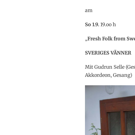
am
So
1.9.
19.oo h
„
Fresh Folk from Sw
SVERIGES VÄNNER
Mit Gudrun Selle (G
Akkordeon, Gesang)