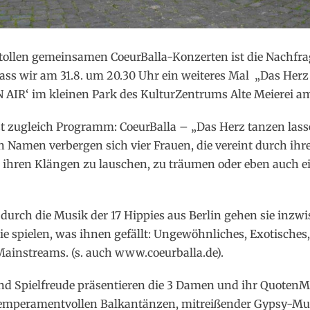
 tollen gemeinsamen CoeurBalla-Konzerten ist die Nachf
dass wir am 31.8. um 20.30 Uhr ein weiteres Mal „Das Herz
AIR‘ im kleinen Park des KulturZentrums Alte Meierei am 
t zugleich Programm: CoeurBalla – „Das Herz tanzen las
 Namen verbergen sich vier Frauen, die vereint durch ihre
 ihren Klängen zu lauschen, zu träumen oder eben auch e
 durch die Musik der 17 Hippies aus Berlin gehen sie inz
Sie spielen, was ihnen gefällt: Ungewöhnliches, Exotische
Mainstreams. (s. auch www.coeurballa.de).
und Spielfreude präsentieren die 3 Damen und ihr Quoten
emperamentvollen Balkantänzen, mitreißender Gypsy-Mu