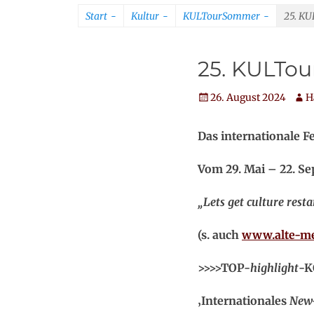
Start
-
Kultur
-
KULTourSommer
-
25. K
25. KULTo
Veröffentlicht
Auto
26. August 2024
H
am
Das internationale F
Vom 29. Mai – 22. S
„
Lets get culture resta
(s. auch
www.alte-me
>>>>TOP-
highlight
-K
‚Internationales
New-