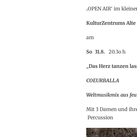
‚OPEN AIR‘ im kleine
KulturZentrums Alte
am
So 31.8.
20.3o h
„
Das Herz tanzen las
COEURBALLA
Weltmusikmix aus feu
Mit 3 Damen und ihr
Percussion