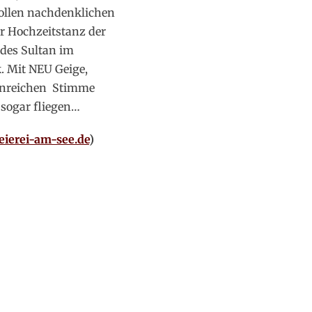
ollen nachdenklichen
er Hochzeitstanz der
 des Sultan im
. Mit NEU Geige,
tenreichen Stimme
t sogar fliegen…
eierei-am-see.de
)