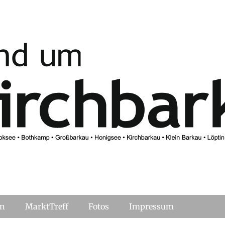
kau online
en
MarktTreff
Fotos
Impressum