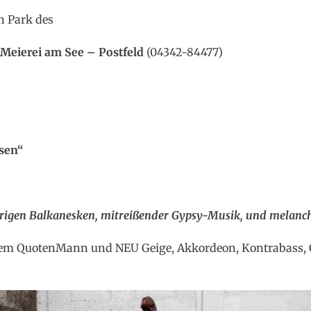
n Park des
 Meierei am See – Postfeld
(04342-84477)
sen“
rigen Balkanesken, mitreißender Gypsy-Musik, und melanc
em QuotenMann und NEU Geige, Akkordeon, Kontrabass,