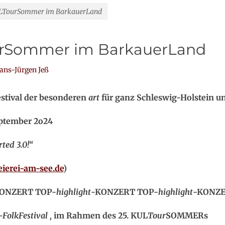
ULTourSommer im BarkauerLand
urSommer im BarkauerLand
r
ans-Jürgen Jeß
estival der besonderen
art
für ganz Schleswig-Holstein u
eptember 2o24
rted 3.0!“
ierei-am-see.de
)
ONZERT TOP-
highlight
-KONZERT TOP-
highlight
-KONZE
FolkFestival ‚
im Rahmen des 25. KUL
Tour
SOMMERs