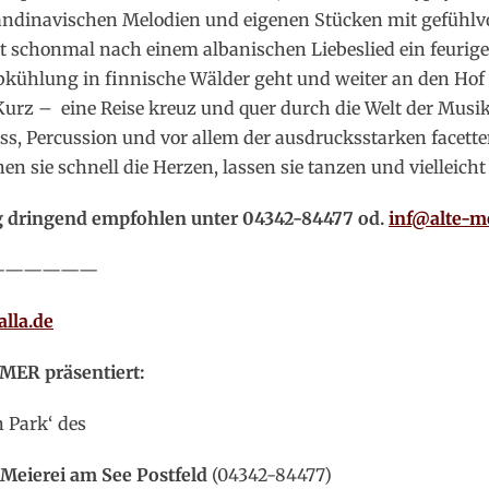
ndinavischen Melodien und eigenen Stücken mit gefühlv
gt schonmal nach einem albanischen Liebeslied ein feurig
bkühlung in finnische Wälder geht und weiter an den Hof
urz – eine Reise kreuz und quer durch die Welt der Musik
s, Percussion und vor allem der ausdrucksstarken facet
hen sie schnell die Herzen, lassen sie tanzen und vielleich
g dringend empfohlen unter 04342-84477 od.
inf@alte-m
——————
lla.de
ER präsentiert:
n Park‘ des
 Meierei am See Postfeld
(04342-84477)