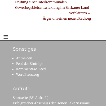
Vorheriger
Prüfung einer interkommunalen
Navigation
Beitrag:
Gewerbegebietsentwicklung im Barkauer Land
vorblättern →
Nächster
Ärger um einen neuen Radweg
Beitrag:
Sonstiges
Anmelden
Feed der Einträge
Kommentare-Feed
WordPress.org
Aufrufe
Startseite
(681 Aufrufe)
Erfolgreicher Abschluss der Honey Lake Sessions