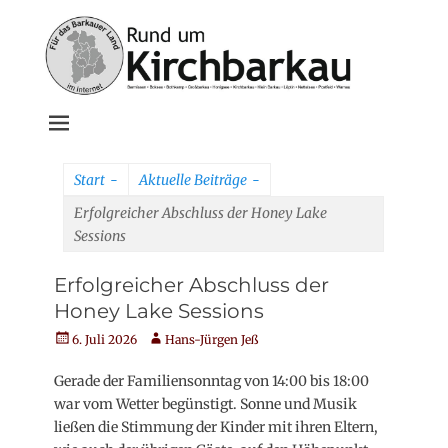
Weiter
zum
Inhalt
Rund um
Kirchbarkau
Start
-
Aktuelle Beiträge
-
online
Erfolgreicher Abschluss der Honey Lake
Sessions
Erfolgreicher Abschluss der
Honey Lake Sessions
Veröffentlicht
Autor
6. Juli 2026
Hans-Jürgen Jeß
am
Gerade der Familiensonntag von 14:00 bis 18:00
war vom Wetter begünstigt. Sonne und Musik
ließen die Stimmung der Kinder mit ihren Eltern,