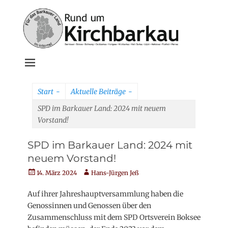
Weiter
zum
Inhalt
Rund um
Kirchbarkau
Start
-
Aktuelle Beiträge
-
online
SPD im Barkauer Land: 2024 mit neuem
Vorstand!
SPD im Barkauer Land: 2024 mit
neuem Vorstand!
Veröffentlicht
Autor
14. März 2024
Hans-Jürgen Jeß
am
Auf ihrer Jahreshauptversammlung haben die
Genossinnen und Genossen über den
Zusammenschluss mit dem SPD Ortsverein Boksee