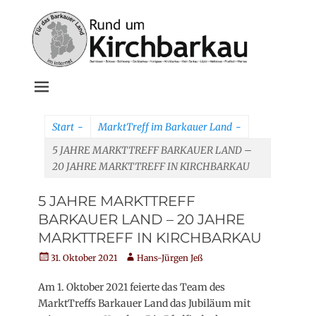
Weiter
zum
Inhalt
Rund um
Kirchbarkau
Start
-
MarktTreff im Barkauer Land
online
-
5 JAHRE MARKTTREFF BARKAUER LAND –
20 JAHRE MARKTTREFF IN KIRCHBARKAU
5 JAHRE MARKTTREFF
BARKAUER LAND – 20 JAHRE
MARKTTREFF IN KIRCHBARKAU
Veröffentlicht
Autor
31. Oktober 2021
Hans-Jürgen Jeß
am
Am 1. Oktober 2021 feierte das Team des
MarktTreffs Barkauer Land das Jubiläum mit