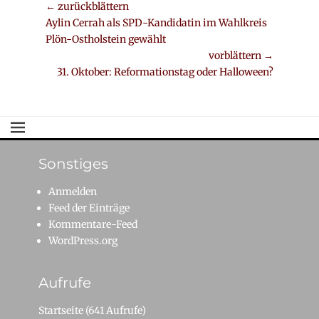
Beitrags-
← zurückblättern
Vorheriger
Aylin Cerrah als SPD-Kandidatin im Wahlkreis
Navigation
Beitrag:
Plön-Ostholstein gewählt
vorblättern →
Nächster
31. Oktober: Reformationstag oder Halloween?
Beitrag:
Sonstiges
Anmelden
Feed der Einträge
Kommentare-Feed
WordPress.org
Aufrufe
Startseite
(641 Aufrufe)