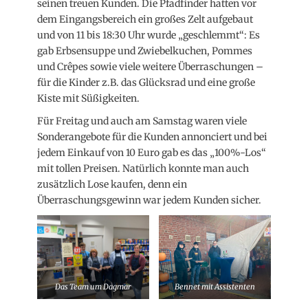
seinen treuen Kunden. Die Pfadfinder hatten vor
dem Eingangsbereich ein großes Zelt aufgebaut
und von 11 bis 18:30 Uhr wurde „geschlemmt“: Es
gab Erbsensuppe und Zwiebelkuchen, Pommes
und Crêpes sowie viele weitere Überraschungen –
für die Kinder z.B. das Glücksrad und eine große
Kiste mit Süßigkeiten.
Für Freitag und auch am Samstag waren viele
Sonderangebote für die Kunden annonciert und bei
jedem Einkauf von 10 Euro gab es das „100%-Los“
mit tollen Preisen. Natürlich konnte man auch
zusätzlich Lose kaufen, denn ein
Überraschungsgewinn war jedem Kunden sicher.
Das Team um Dagmar
Bennet mit Assistenten