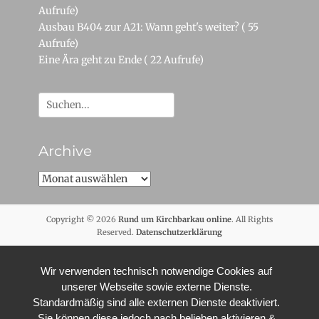
Aufrufe)
Ausbau B404 zur A21: Wann geht's weiter?
( 55
Aufrufe)
Eine Ära geht zu Ende
( 22 Aufrufe)
Suche
nach:
Archive
Archive
Copyright © 2026
Rund um Kirchbarkau online
. All Rights
Reserved.
Datenschutzerklärung
Wir verwenden technisch notwendige Cookies auf
unserer Webseite sowie externe Dienste.
Standardmäßig sind alle externen Dienste deaktiviert.
Sie können diese jedoch nach belieben aktivieren &