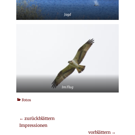
Jagd
Im Flug
Kategorien
Fotos
Beitrags-
← zurückblättern
Vorheriger
Impressionen
Navigation
Beitrag:
vorblättern →