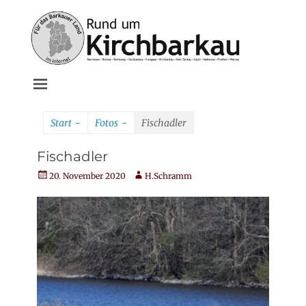
Weiter
zum
Inhalt
Rund um
Kirchbarkau
Start
-
Fotos
-
Fischadler
online
Fischadler
Veröffentlicht
Autor
20. November 2020
H.Schramm
am