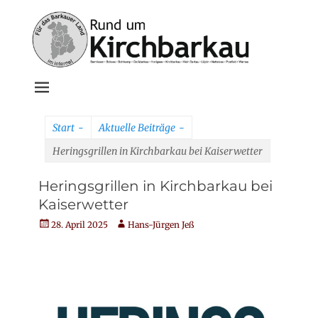
Weiter
zum
Inhalt
Rund um
Kirchbarkau
Start
-
Aktuelle Beiträge
-
online
Heringsgrillen in Kirchbarkau bei Kaiserwetter
Heringsgrillen in Kirchbarkau bei
Kaiserwetter
Veröffentlicht
Autor
28. April 2025
Hans-Jürgen Jeß
am