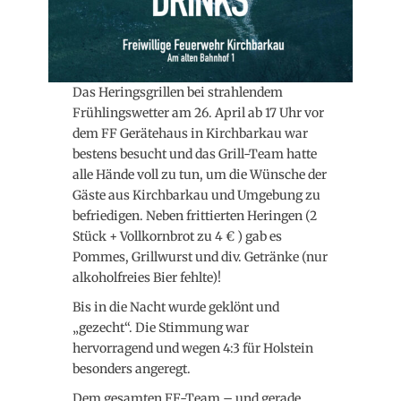
Das Heringsgrillen bei strahlendem
Frühlingswetter am 26. April ab 17 Uhr vor
dem FF Gerätehaus in Kirchbarkau war
bestens besucht und das Grill-Team hatte
alle Hände voll zu tun, um die Wünsche der
Gäste aus Kirchbarkau und Umgebung zu
befriedigen. Neben frittierten Heringen (2
Stück + Vollkornbrot zu 4 € ) gab es
Pommes, Grillwurst und div. Getränke (nur
alkoholfreies Bier fehlte)!
Bis in die Nacht wurde geklönt und
„gezecht“. Die Stimmung war
hervorragend und wegen 4:3 für Holstein
besonders angeregt.
Dem gesamten FF-Team – und gerade