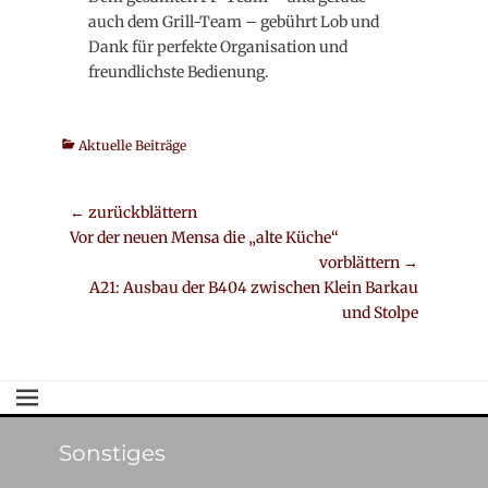
auch dem Grill-Team – gebührt Lob und
Dank für perfekte Organisation und
freundlichste Bedienung.
Kategorien
Aktuelle Beiträge
Beitrags-
← zurückblättern
Vorheriger
Vor der neuen Mensa die „alte Küche“
Navigation
Beitrag:
vorblättern →
Nächster
A21: Ausbau der B404 zwischen Klein Barkau
Beitrag:
und Stolpe
Sonstiges